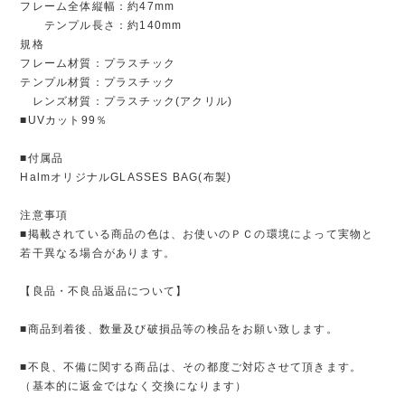
フレーム全体縦幅：約47mm
テンプル長さ：約140mm
規格
フレーム材質：プラスチック
テンプル材質：プラスチック
レンズ材質：プラスチック(アクリル)
■UVカット99％
■付属品
HalmオリジナルGLASSES BAG(布製)
注意事項
■掲載されている商品の色は、お使いのＰＣの環境によって実物と
若干異なる場合があります。
【良品・不良品返品について】
■商品到着後、数量及び破損品等の検品をお願い致します。
■不良、不備に関する商品は、その都度ご対応させて頂きます。
（基本的に返金ではなく交換になります）