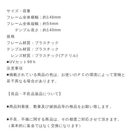
サイズ・容量
フレーム全体横幅：約146mm
フレーム全体縦幅：約54mm
テンプル長さ：約140mm
規格
フレーム材質：プラスチック
テンプル材質：プラスチック
レンズ材質：プラスチック(アクリル)
■UVカット99％
注意事項
■掲載されている商品の色は、お使いのＰＣの環境によって実物と
若干異なる場合があります。
【良品・不良品返品について】
■商品到着後、数量及び破損品等の検品をお願い致します。
■不良、不備に関する商品は、その都度ご対応させて頂きます。
（基本的に返金ではなく交換になります）