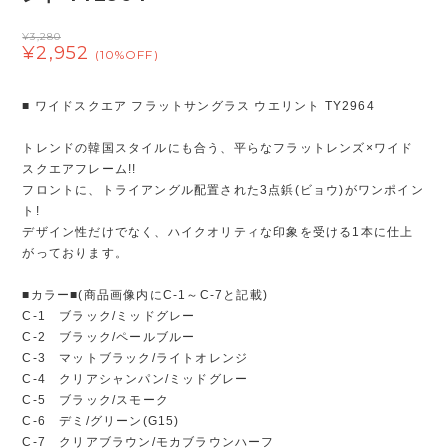
¥3,280
¥2,952
(10%OFF)
■ ワイドスクエア フラットサングラス ウエリント TY2964
トレンドの韓国スタイルにも合う、平らなフラットレンズ×ワイド
スクエアフレーム!!
フロントに、トライアングル配置された3点鋲(ビョウ)がワンポイン
ト!
デザイン性だけでなく、ハイクオリティな印象を受ける1本に仕上
がっております。
■カラー■(商品画像内にC-1～C-7と記載)
C-1 ブラック/ミッドグレー
C-2 ブラック/ペールブルー
C-3 マットブラック/ライトオレンジ
C-4 クリアシャンパン/ミッドグレー
C-5 ブラック/スモーク
C-6 デミ/グリーン(G15)
C-7 クリアブラウン/モカブラウンハーフ