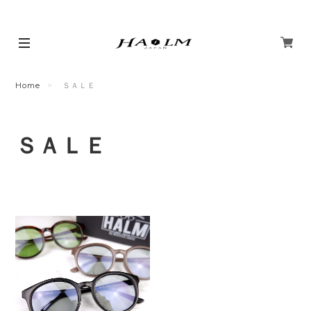
Home
ＳＡＬＥ
ＳＡＬＥ