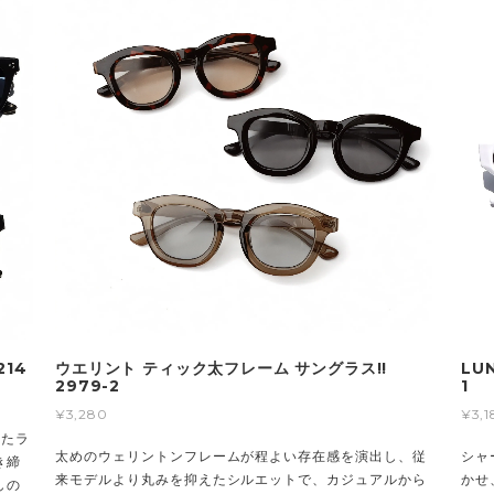
14
ウエリント ティック太フレーム サングラス!!
LU
2979-2
1
¥3,280
¥3,1
いたラ
太めのウェリントンフレームが程よい存在感を演出し、従
シャ
き締
来モデルより丸みを抑えたシルエットで、カジュアルから
かせ
しの