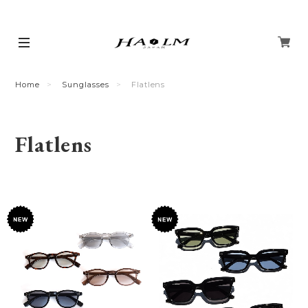
Home
Sunglasses
Flatlens
Flatlens