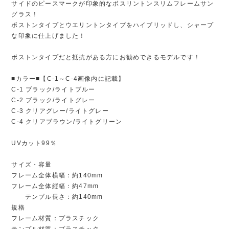
サイドのピースマークが印象的なボスリントンスリムフレームサン
グラス！
ボストンタイプとウエリントンタイプをハイブリッドし、シャープ
な印象に仕上げました！
ボストンタイプだと抵抗がある方にお勧めできるモデルです！
■カラー■【C-1～C-4画像内に記載】
C-1 ブラック/ライトブルー
C-2 ブラック/ライトグレー
C-3 クリアグレー/ライトグレー
C-4 クリアブラウン/ライトグリーン
UVカット99％
サイズ・容量
フレーム全体横幅：約140mm
フレーム全体縦幅：約47mm
テンプル長さ：約140mm
規格
フレーム材質：プラスチック
テンプル材質：プラスチック