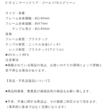
C-6 ビンテージクリア・ゴールド/モスグリーン
サイズ・容量
フレーム全体横幅：約140mm
フレーム全体縦幅：約47mm
テンプル長さ：約140mm
規格
フレーム材質：プラスチック
テンプル材質：ニッケル合金(メッキ)
レンズ材質：プラスチック(アクリル)
■UVカット99％
注意事項
■掲載されている商品の色は、お使いのＰＣの環境によって実物と
若干異なる場合があります。
【良品・不良品返品について】
■商品到着後、数量及び破損品等の検品をお願い致します。
■不良、不備に関する商品は、その都度ご対応させて頂きます。
（基本的に返金ではなく交換になります）